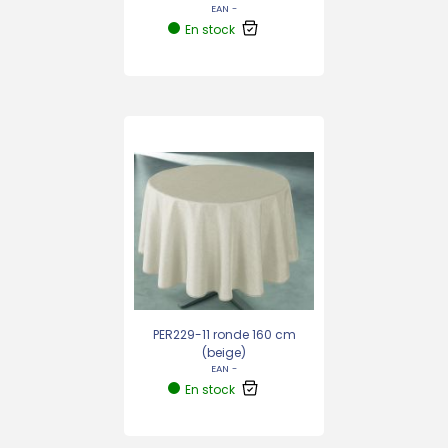
EAN -
En stock
PER229-11 ronde 160 cm
(beige)
EAN -
En stock