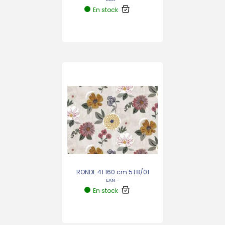
En stock
RONDE 41 160 cm 5T8/01
EAN -
En stock