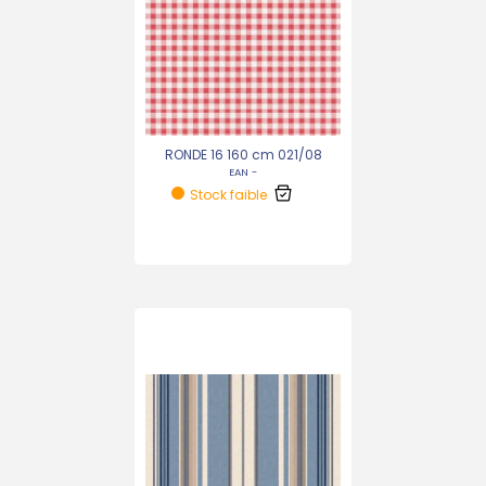
RONDE 16 160 cm 021/08
EAN -
Stock faible