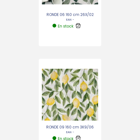
RONDE 06 160 cm 26X/02
EAN -
En stock
RONDE 09 160 cm 3K9/06
EAN -
En stock