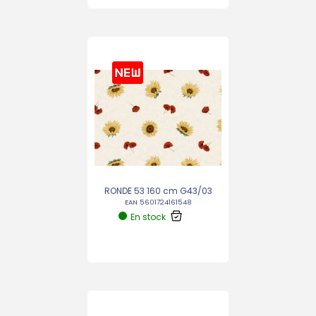
RONDE 53 160 cm G43/03
EAN 5601724161548
En stock