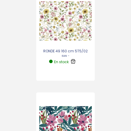
RONDE 49 160 cm 5T5/02
EAN -
En stock