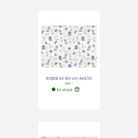
RONDE 42 160 cm A43/01
EAN -
En stock