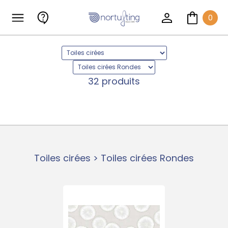
0
32 produits
Toiles cirées > Toiles cirées Rondes