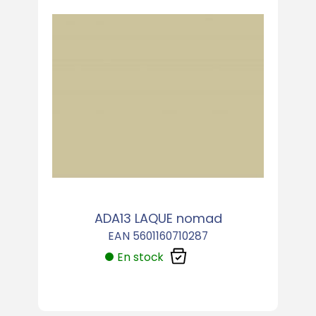
ADA13 LAQUE nomad
EAN 5601160710287
En stock