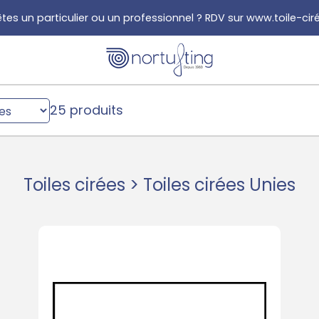
tes un particulier ou un professionnel ? RDV sur www.toile-ci
25 produits
Toiles cirées > Toiles cirées Unies