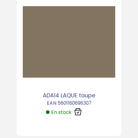
ADA14 LAQUE taupe
EAN 5601160696307
En stock