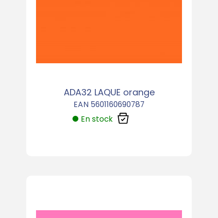
ADA32 LAQUE orange
EAN 5601160690787
En stock