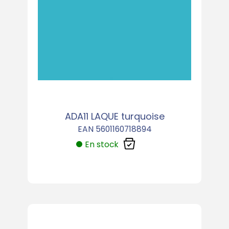
ADA11 LAQUE turquoise
EAN 5601160718894
En stock