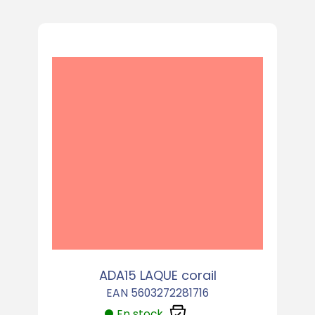
ADA15 LAQUE corail
EAN 5603272281716
En stock