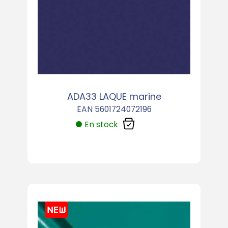
ADA33 LAQUE marine
EAN 5601724072196
En stock