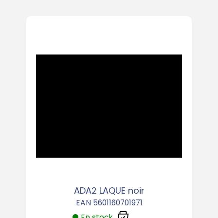
ADA2 LAQUE noir
EAN 5601160701971
En stock