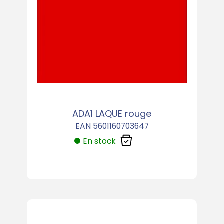
ADA1 LAQUE rouge
EAN 5601160703647
En stock