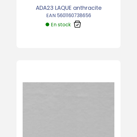
ADA23 LAQUE anthracite
EAN 5601160738656
En stock