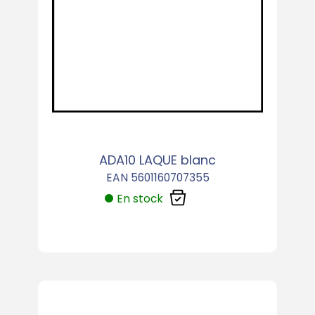
ADA10 LAQUE blanc
EAN 5601160707355
En stock