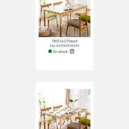
TRI11 LILO Fleurs
EAN 8435528716393
En stock