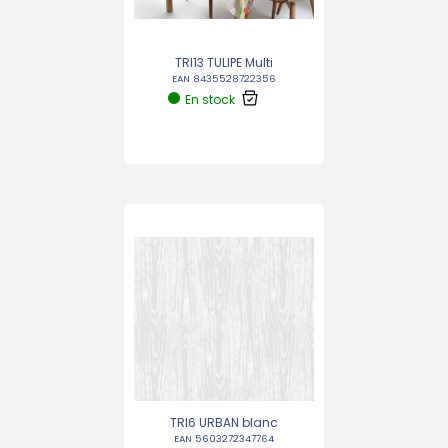
TRI13 TULIPE Multi
EAN 8435528722356
En stock
TRI6 URBAN blanc
EAN 5603272347764