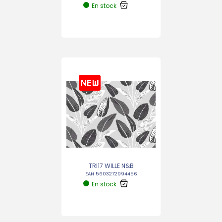
En stock
TRI17 WILLE N&B
EAN 5603272994456
En stock