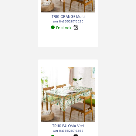
TRI9 ORANGE Multi
EAN 8435528715020
En stock
TRI10 PALOMA Vert
EAN 8435528716386