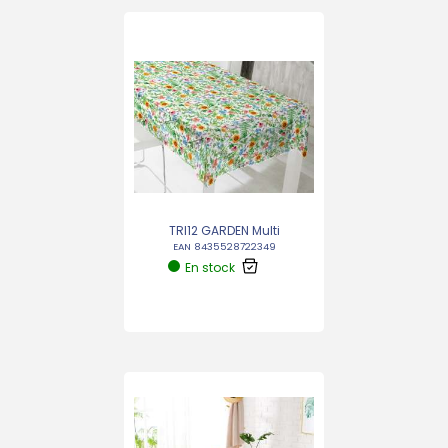
TRI12 GARDEN Multi
EAN 8435528722349
En stock