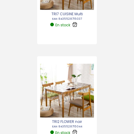
TRI7 CUISINE Multi
EAN 8435528715037
En stock
TRI2 FLOWER noir
EAN 8435528715044
En stock