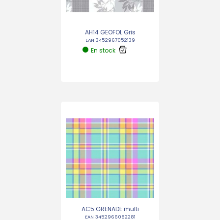
AH14 GEOFOL Gris
EAN 3452967052139
En stock
AC5 GRENADE multi
EAN 3452966082281