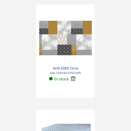
AH9 EDEN Ocre
EAN 3452967052085
En stock