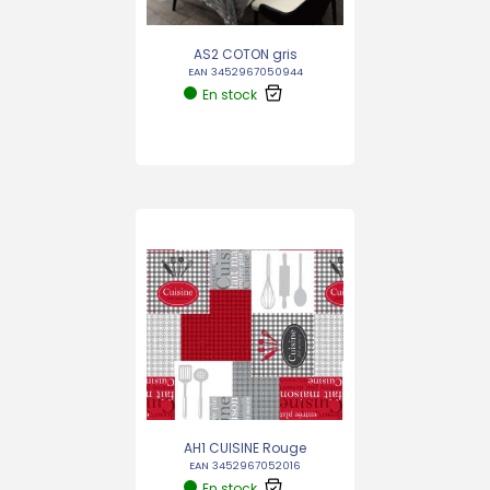
AS2 COTON gris
EAN 3452967050944
En stock
AH1 CUISINE Rouge
EAN 3452967052016
En stock