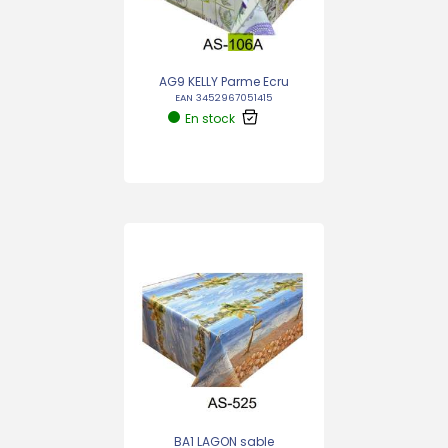
AG9 KELLY Parme Ecru
EAN 3452967051415
En stock
BA1 LAGON sable