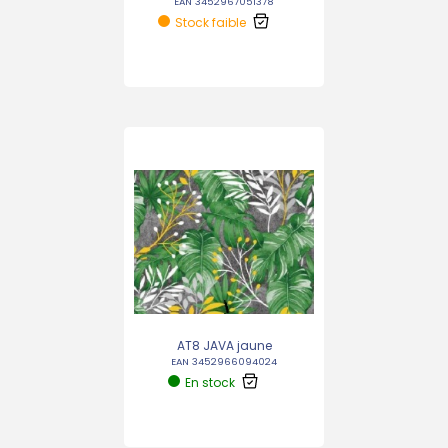
EAN 3452967051378
Stock faible
AT8 JAVA jaune
EAN 3452966094024
En stock