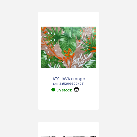
AT9 JAVA orange
EAN 3452966094031
En stock