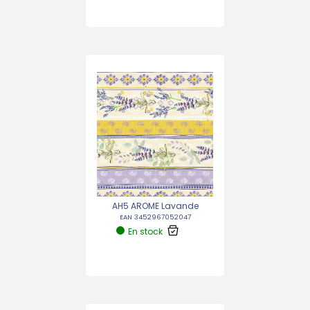
AH5 AROME Lavande
EAN 3452967052047
En stock