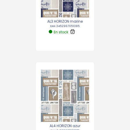
AL3 HORIZON marine
EAN 3452967051385
En stock
AL4 HORIZON azur