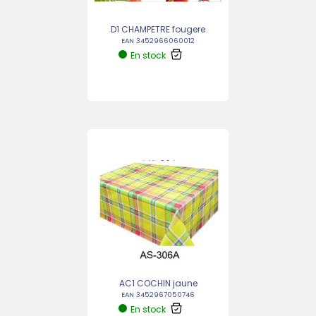
D1 CHAMPETRE fougere
EAN 3452966060012
En stock
AC1 COCHIN jaune
EAN 3452967050746
En stock