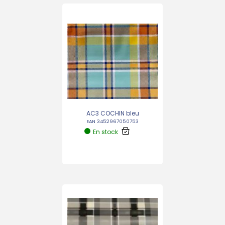
AC3 COCHIN bleu
EAN 3452967050753
En stock