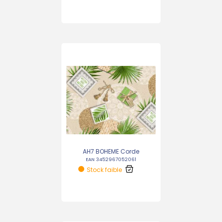
AH7 BOHEME Corde
EAN 3452967052061
Stock faible