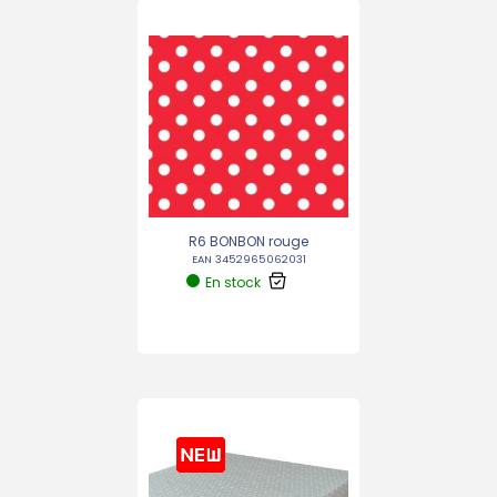
R6 BONBON rouge
EAN 3452965062031
En stock