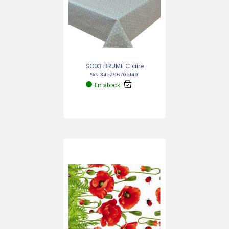
SO03 BRUME Claire
EAN 3452967051491
En stock