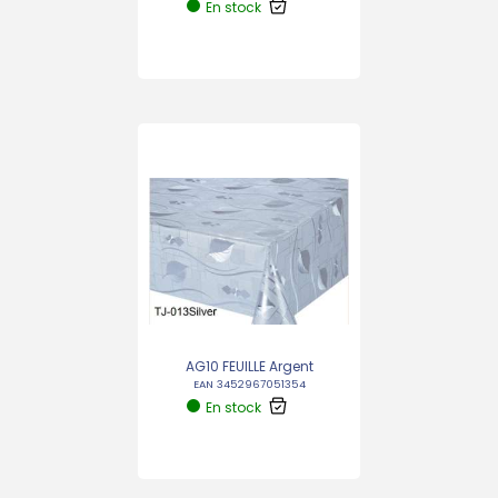
En stock
AG10 FEUILLE Argent
EAN 3452967051354
En stock