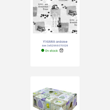
Y1 KAWA ardoise
EAN 3452966070028
En stock