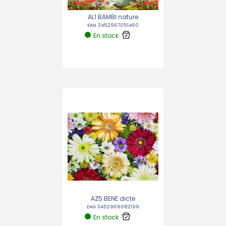
AL1 BAMBI nature
EAN 3452967051460
En stock
AZ5 BENE dicte
EAN 3452966082199
En stock