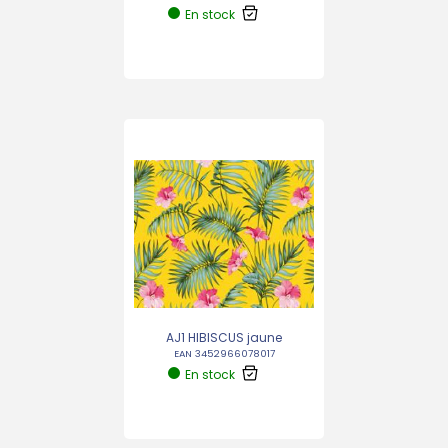
En stock
AJ1 HIBISCUS jaune
EAN 3452966078017
En stock