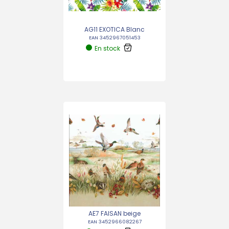
AG11 EXOTICA Blanc
EAN 3452967051453
En stock
AE7 FAISAN beige
EAN 3452966082267