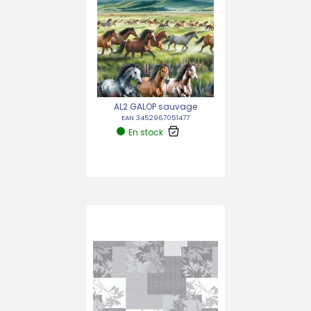
AL2 GALOP sauvage
EAN 3452967051477
En stock